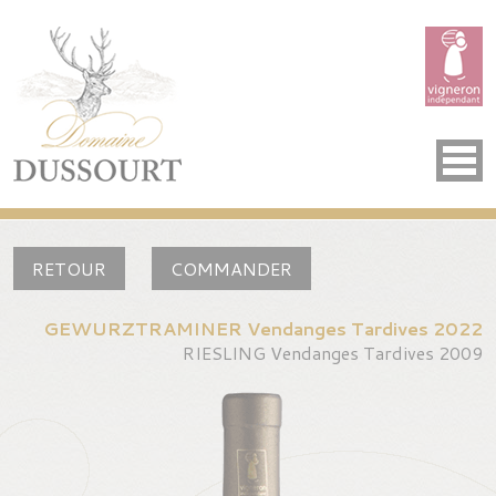
Panneau de gestion des cookies
Accueil
Domaine
RETOUR
COMMANDER
Savoir-faire
GEWURZTRAMINER Vendanges Tardives 2022
Vins
RIESLING Vendanges Tardives 2009
Crémants
Événements
Visite