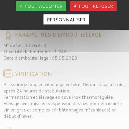
TOUT ACCEPTER
TOUT REFUSER
Alcool : 13,43 % vol.
Acidité totale (Tartrique) : 5,00 g/l
Sucre résiduel : 77,90 g/l
PERSONNALISER
PARAMÈTRES D'EMBOUTEILLAGE
N° de lot : L23GVT4
Quantité de bouteilles : 1 240
Date d'embouteillage : 05.05.2023
VINIFICATION
Pressurage long en vendange entière. Débourbage à froid,
après 24 heures de stabulation.
Fermentation et élevage en cuve inox thermorégulée.
Elevage avec mise en suspension des lies pour enrichir le
vin en gras et complexité (bâtonnages mécaniques) en
début d’hiver.