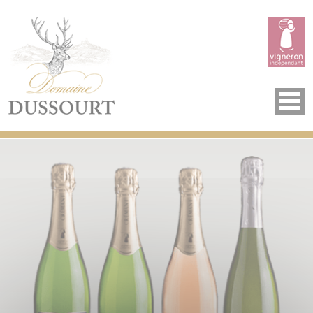
Panneau de gestion des cookies
Accueil
Domaine
Savoir-faire
Vins
Crémants
Événements
Visite