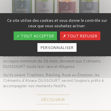
Boutique
Contact
Ce site utilise des cookies et vous donne le contrôle sur
ceux que vous souhaitez activer.
NOS CRÉMANTS D'ALSACE
TOUT ACCEPTER
TOUT REFUSER
Depuis 1990 le domaine DUSSOURT élabore des
PERSONNALISER
Crémants d'Alsace. Une vinification en fût puis une
deuxième fermentation alcoolique lente en bouteille avec
un repos minimum de 18 mois, donnent aux Crémants
DUSSOURT toute leur race et élégance.
Qu'ils soient Tradition, Riesling, Rosé ou Émotion, les
Crémants d'Alsace DUSSOURT seront toujours prêts à
accompagner vos moments festifs.
DÉCOUVRIR